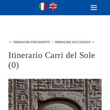
Ville Gentilizie Lombarde
Ita
Eng
MENU
E
WIDGET
IMMAGINE PRECEDENTE
IMMAGINE SUCCESSIVA
Itinerario Carri del Sole
(0)