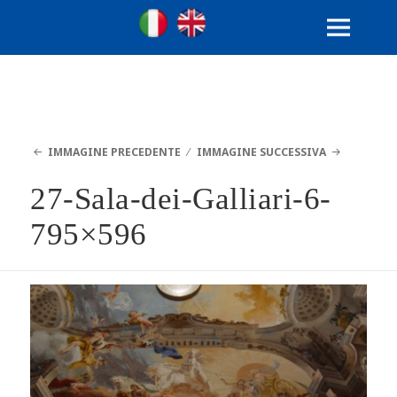
Ville Gentilizie Lombarde
Ita
Eng
MENU
E
WIDGET
IMMAGINE PRECEDENTE
IMMAGINE SUCCESSIVA
27-Sala-dei-Galliari-6-
795×596