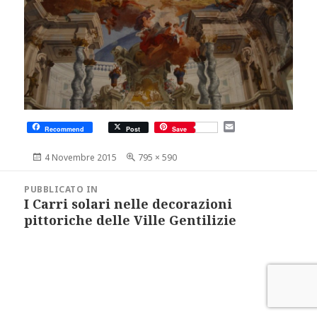
E
Recommend
Post
Save
m
a
Scritto
Dimensione
4 Novembre 2015
795 × 590
i
il
reale
l
Navigazione
articoli
PUBBLICATO IN
I Carri solari nelle decorazioni
pittoriche delle Ville Gentilizie