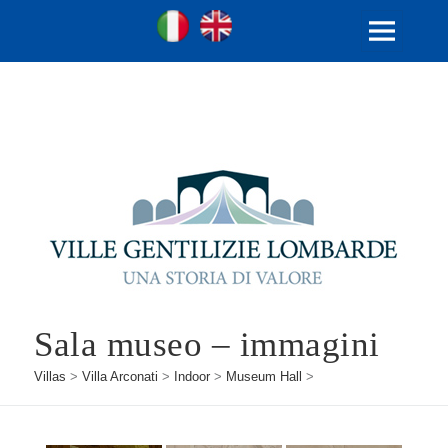
Ville Gentilizie Lombarde
Ita
Eng
MENU
AND
WIDGETS
Sala museo – immagini
Villas
>
Villa Arconati
>
Indoor
>
Museum Hall
>