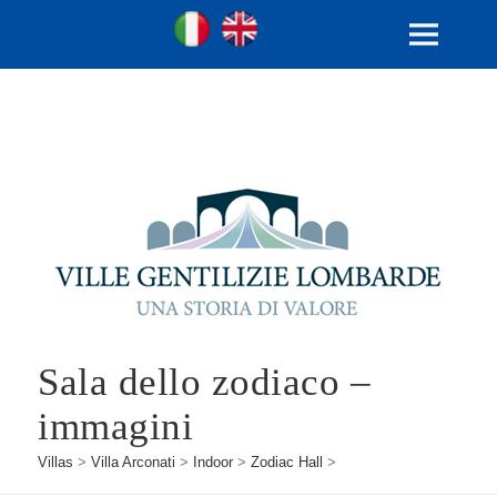
Ville Gentilizie Lombarde
Ita
Eng
MENU
AND
WIDGETS
Sala dello zodiaco –
immagini
Villas
>
Villa Arconati
>
Indoor
>
Zodiac Hall
>