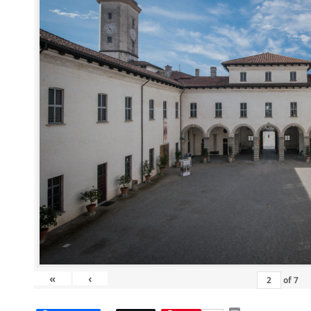
«
‹
of
7