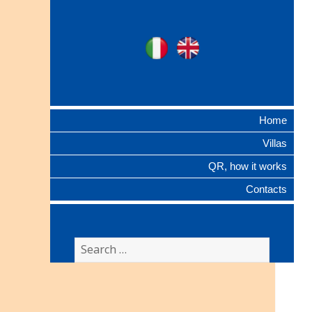
Ville Gentilizie
Ita
Eng
Lombarde
Home
Villas
QR, how it works
Contacts
Search
for: