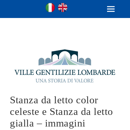
Ville Gentilizie Lombarde
Ita
Eng
MENU
AND
WIDGETS
Stanza da letto color
celeste e Stanza da letto
gialla – immagini