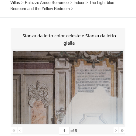
Villas
>
Palazzo Arese Borromeo
>
Indoor
>
The Light blue
Bedroom and the Yellow Bedroom
>
Stanza da letto color celeste e Stanza da letto
gialla
«
‹
›
»
of
5