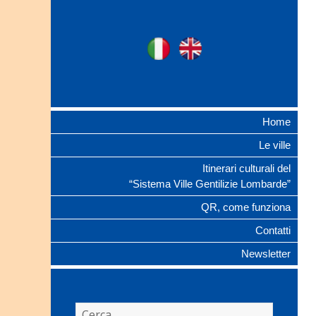
Ville Gentilizie
Ita
Eng
Lombarde
Home
Le ville
Itinerari culturali del
“Sistema Ville Gentilizie Lombarde”
QR, come funziona
Contatti
Newsletter
Ricerca