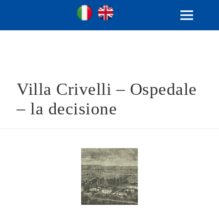
Ville Gentilizie Lombarde
Ita
Eng
MENU
E
WIDGET
Villa Crivelli – Ospedale
– la decisione