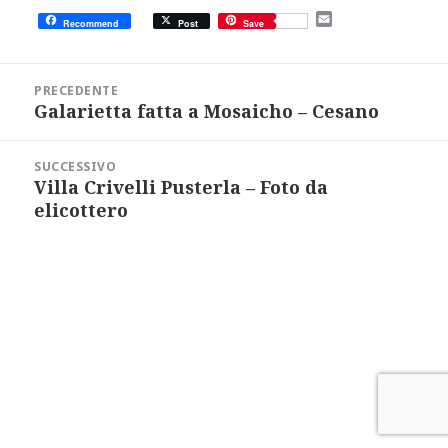
E
Recommend
Post
Save
m
a
i
Navigazione
l
articoli
PRECEDENTE
Galarietta fatta a Mosaicho – Cesano
Articolo
precedente:
SUCCESSIVO
Villa Crivelli Pusterla – Foto da
Articolo
successivo:
elicottero