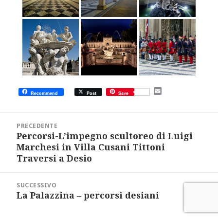
E
Recommend
Post
Save
m
a
i
Navigazione
l
articoli
PRECEDENTE
Percorsi-L’impegno scultoreo di Luigi
Articolo
precedente:
Marchesi in Villa Cusani Tittoni
Traversi a Desio
SUCCESSIVO
La Palazzina – percorsi desiani
Articolo
successivo: