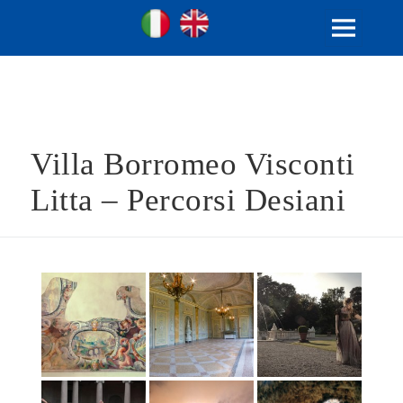
Ville Gentilizie Lombarde
Ita
Eng
MENU
E
WIDGET
Villa Borromeo Visconti
Litta – Percorsi Desiani