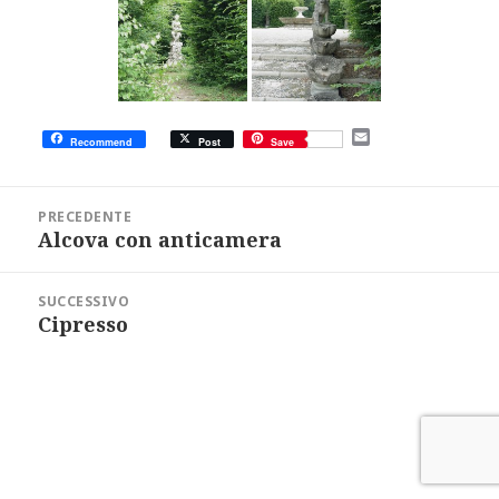
E
Recommend
Post
Save
m
a
i
Navigazione
l
articoli
PRECEDENTE
Alcova con anticamera
Articolo
precedente:
SUCCESSIVO
Cipresso
Articolo
successivo: