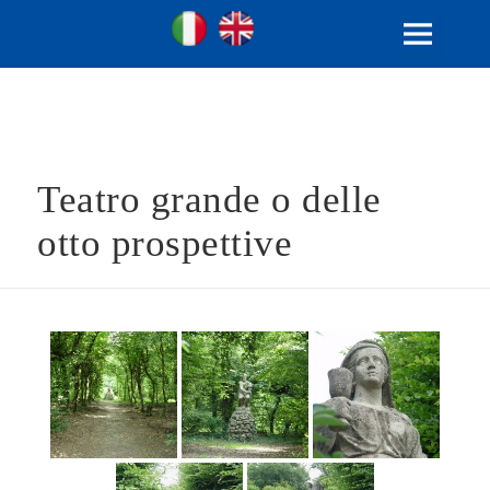
Ville Gentilizie Lombarde
Ita
Eng
MENU
E
WIDGET
Teatro grande o delle
otto prospettive