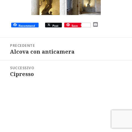
E
Recommend
Post
Save
m
a
i
Navigazione
l
articoli
PRECEDENTE
Alcova con anticamera
Articolo
precedente:
SUCCESSIVO
Cipresso
Articolo
successivo: