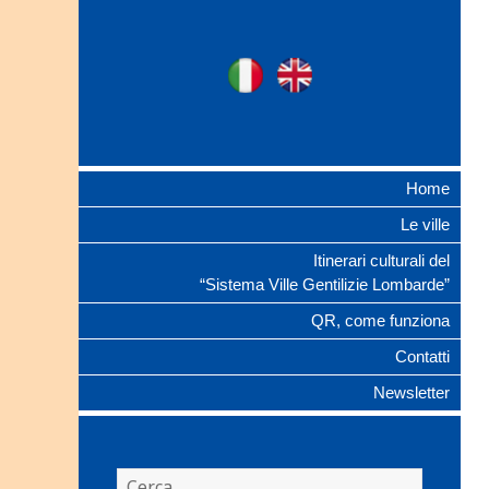
Ville Gentilizie
Ita
Eng
Lombarde
Home
Le ville
Itinerari culturali del
“Sistema Ville Gentilizie Lombarde”
QR, come funziona
Contatti
Newsletter
Ricerca