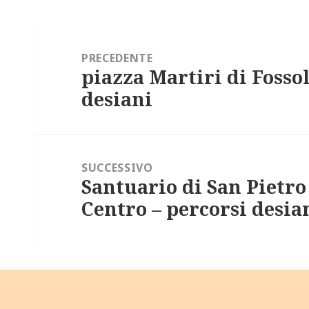
Navigazione
articoli
PRECEDENTE
piazza Martiri di Fossol
Articolo
desiani
precedente:
SUCCESSIVO
Santuario di San Pietro
Articolo
Centro – percorsi desia
successivo: