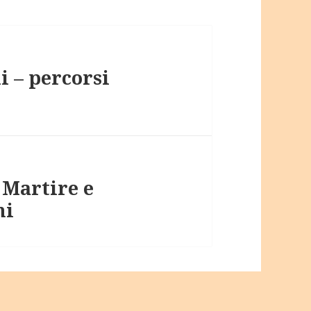
i – percorsi
 Martire e
ni