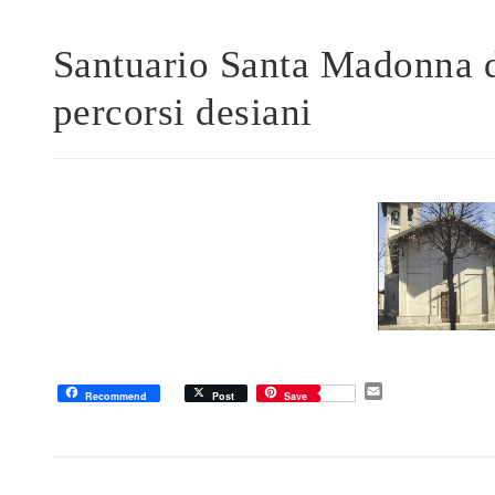
Santuario Santa Madonna d
percorsi desiani
E
Recommend
Post
Save
m
a
i
l