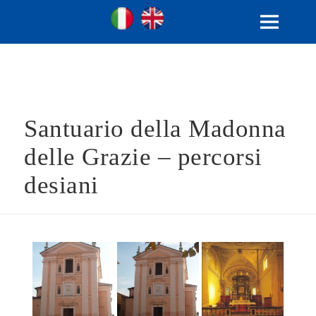
Ville Gentilizie Lombarde
Ita
Eng
MENU
E
WIDGET
Santuario della Madonna
delle Grazie – percorsi
desiani