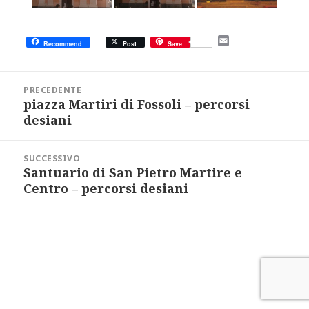
E
Recommend
Post
Save
m
a
i
Navigazione
l
articoli
PRECEDENTE
piazza Martiri di Fossoli – percorsi
Articolo
precedente:
desiani
SUCCESSIVO
Santuario di San Pietro Martire e
Articolo
successivo:
Centro – percorsi desiani