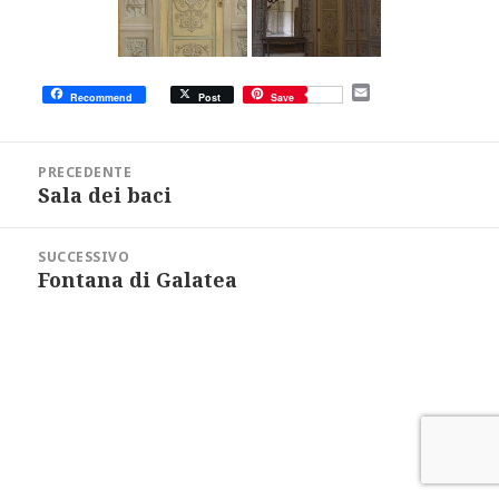
E
Recommend
Post
Save
m
a
i
Navigazione
l
articoli
PRECEDENTE
Sala dei baci
Articolo
precedente:
SUCCESSIVO
Fontana di Galatea
Articolo
successivo: