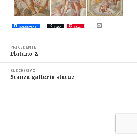
E
Recommend
Post
Save
m
a
i
Navigazione
l
articoli
PRECEDENTE
Platano-2
Articolo
precedente:
SUCCESSIVO
Stanza galleria statue
Articolo
successivo: