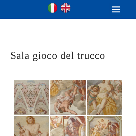
Ville Gentilizie Lombarde
Ita
Eng
MENU
E
WIDGET
Sala gioco del trucco