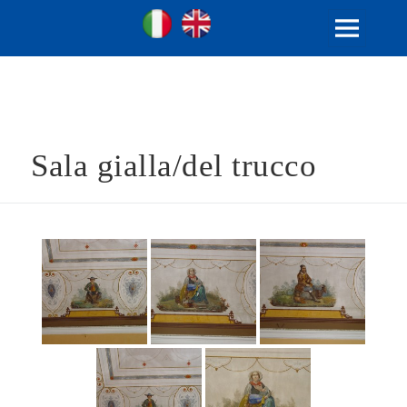
Ville Gentilizie Lombarde
Ita
Eng
MENU
E
WIDGET
Sala gialla/del trucco