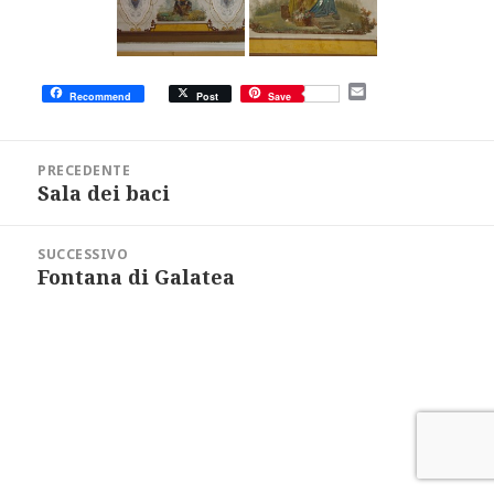
E
Recommend
Post
Save
m
a
i
Navigazione
l
articoli
PRECEDENTE
Sala dei baci
Articolo
precedente:
SUCCESSIVO
Fontana di Galatea
Articolo
successivo: