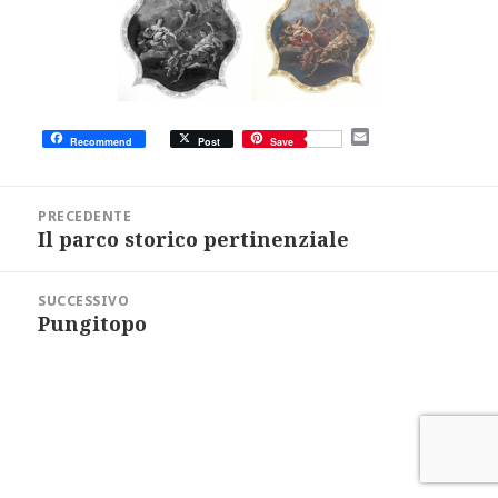
E
Recommend
Post
Save
m
a
i
Navigazione
l
articoli
PRECEDENTE
Il parco storico pertinenziale
Articolo
precedente:
SUCCESSIVO
Pungitopo
Articolo
successivo: