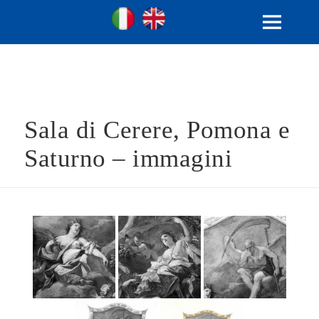
Ville Gentilizie Lombarde
Ita
Eng
MENU
E
WIDGET
Sala di Cerere, Pomona e
Saturno – immagini