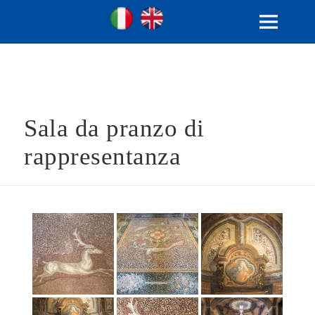
Ville Gentilizie Lombarde
Ita
Eng
MENU
E
WIDGET
Sala da pranzo di
rappresentanza