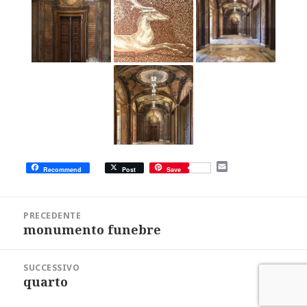
E
Recommend
Post
Save
m
a
i
Navigazione
l
articoli
PRECEDENTE
monumento funebre
Articolo
precedente:
SUCCESSIVO
quarto
Articolo
successivo: