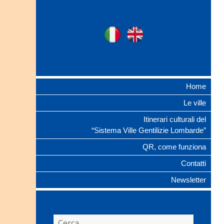
Ville Gentilizie
Ita
Eng
Lombarde
Home
Le ville
Itinerari culturali del
“Sistema Ville Gentilizie Lombarde”
QR, come funziona
Contatti
Newsletter
Ricerca