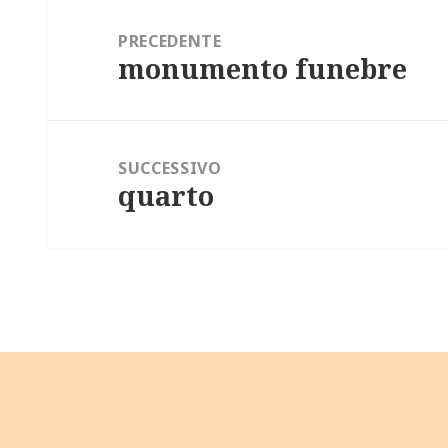
Navigazione
articoli
PRECEDENTE
monumento funebre
Articolo
precedente:
SUCCESSIVO
quarto
Articolo
successivo: