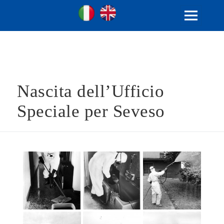
Ville Gentilizie Lombarde
Ita
Eng
MENU
E
WIDGET
Nascita dell’Ufficio
Speciale per Seveso