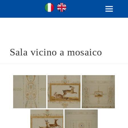
Ville Gentilizie Lombarde
Ita
Eng
MENU
E
WIDGET
Sala vicino a mosaico