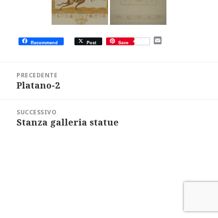
E
Recommend
Post
Save
m
a
i
Navigazione
l
articoli
PRECEDENTE
Platano-2
Articolo
precedente:
SUCCESSIVO
Stanza galleria statue
Articolo
successivo: