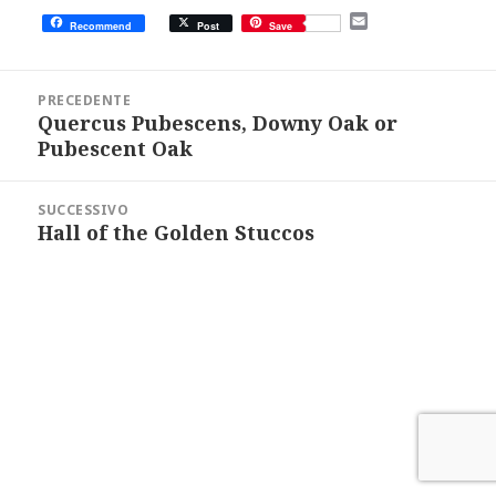
E
Recommend
Post
Save
m
a
i
Navigazione
l
articoli
PRECEDENTE
Quercus Pubescens, Downy Oak or
Articolo
precedente:
Pubescent Oak
SUCCESSIVO
Hall of the Golden Stuccos
Articolo
successivo: