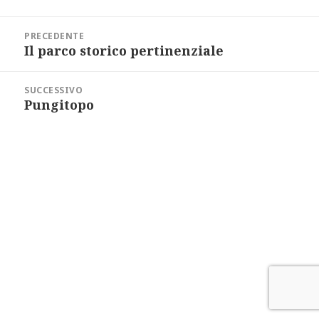
a
i
Navigazione
l
articoli
PRECEDENTE
Il parco storico pertinenziale
Articolo
precedente:
SUCCESSIVO
Pungitopo
Articolo
successivo: