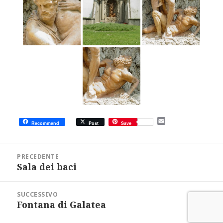
E
Recommend
Post
Save
m
a
i
Navigazione
l
articoli
PRECEDENTE
Sala dei baci
Articolo
precedente:
SUCCESSIVO
Fontana di Galatea
Articolo
successivo: