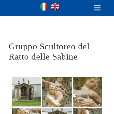
Ville Gentilizie Lombarde
Ita
Eng
MENU
E
WIDGET
Gruppo Scultoreo del
Ratto delle Sabine