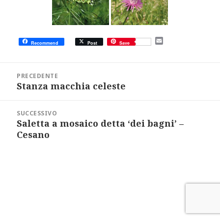
E
Recommend
Post
Save
m
a
i
Navigazione
l
articoli
PRECEDENTE
Stanza macchia celeste
Articolo
precedente:
SUCCESSIVO
Saletta a mosaico detta ‘dei bagni’ –
Articolo
successivo:
Cesano