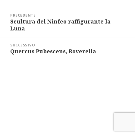
a
i
Navigazione
l
articoli
PRECEDENTE
Scultura del Ninfeo raffigurante la
Articolo
precedente:
Luna
SUCCESSIVO
Quercus Pubescens, Roverella
Articolo
successivo: