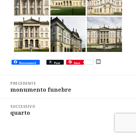
E
Recommend
Post
Save
m
a
i
Navigazione
l
articoli
PRECEDENTE
monumento funebre
Articolo
precedente:
SUCCESSIVO
quarto
Articolo
successivo: