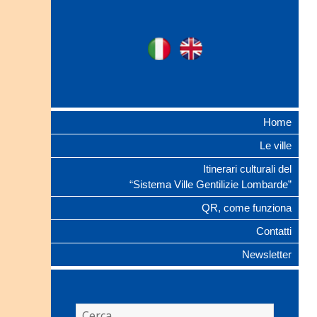
Ville Gentilizie
Ita
Eng
Lombarde
Home
Le ville
Itinerari culturali del
“Sistema Ville Gentilizie Lombarde”
QR, come funziona
Contatti
Newsletter
Ricerca