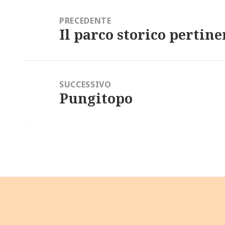
Navigazione
articoli
PRECEDENTE
Il parco storico pertine
Articolo
precedente:
SUCCESSIVO
Pungitopo
Articolo
successivo: