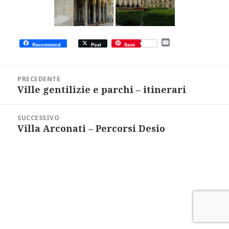
E
Recommend
Post
Save
m
a
i
Navigazione
l
articoli
PRECEDENTE
Ville gentilizie e parchi – itinerari
Articolo
precedente:
SUCCESSIVO
Villa Arconati – Percorsi Desio
Articolo
successivo: