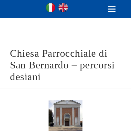
Ville Gentilizie Lombarde
Ita
Eng
MENU
E
WIDGET
Chiesa Parrocchiale di
San Bernardo – percorsi
desiani