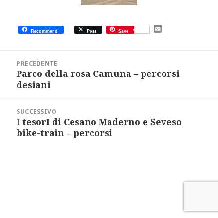
E
Recommend
Post
Save
m
a
i
Navigazione
l
articoli
PRECEDENTE
Parco della rosa Camuna – percorsi
Articolo
precedente:
desiani
SUCCESSIVO
I tesorI di Cesano Maderno e Seveso
Articolo
successivo:
bike-train – percorsi