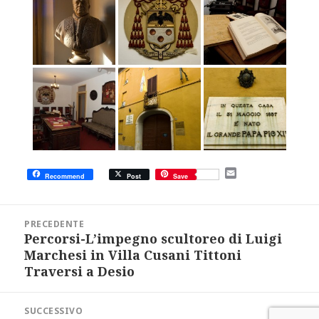
E
Recommend
Post
Save
m
a
i
Navigazione
l
articoli
PRECEDENTE
Percorsi-L’impegno scultoreo di Luigi
Articolo
precedente:
Marchesi in Villa Cusani Tittoni
Traversi a Desio
SUCCESSIVO