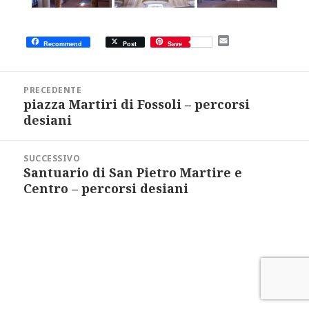
E
Recommend
Post
Save
m
a
i
Navigazione
l
articoli
PRECEDENTE
piazza Martiri di Fossoli – percorsi
Articolo
precedente:
desiani
SUCCESSIVO
Santuario di San Pietro Martire e
Articolo
successivo:
Centro – percorsi desiani