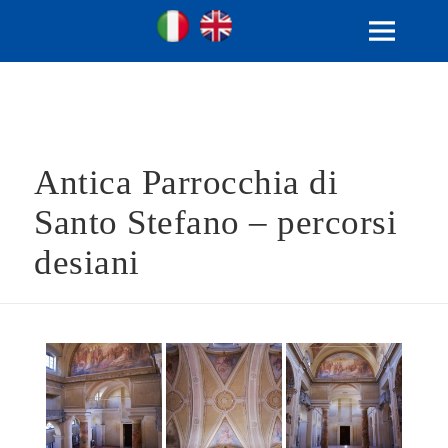
Ville Gentilizie Lombarde
Ita
Eng
MENU
E
WIDGET
Antica Parrocchia di
Santo Stefano – percorsi
desiani