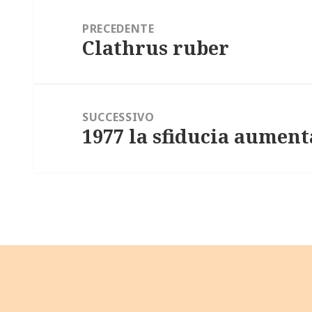
Navigazione
articoli
PRECEDENTE
Clathrus ruber
Articolo
precedente:
SUCCESSIVO
1977 la sfiducia aument
Articolo
successivo: