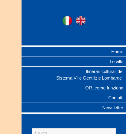
Ville Gentilizie
Ita
Eng
Lombarde
Home
Le ville
Itinerari culturali del
“Sistema Ville Gentilizie Lombarde”
QR, come funziona
Contatti
Newsletter
Ricerca