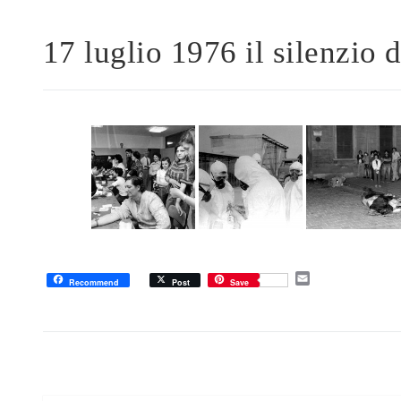
17 luglio 1976 il silenzio 
E
Recommend
Post
Save
m
a
i
l