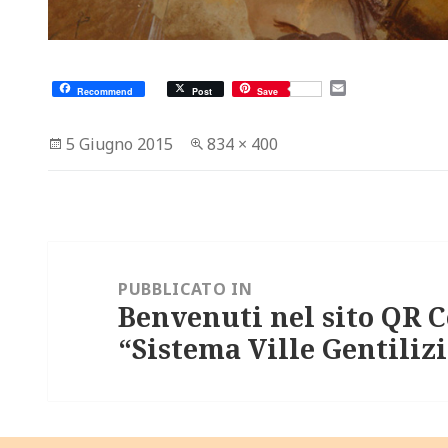
E
Recommend
Post
Save
m
a
i
Scritto
Dimensione
5 Giugno 2015
834 × 400
l
il
reale
Navigazione
articoli
PUBBLICATO IN
Benvenuti nel sito QR C
“Sistema Ville Gentili