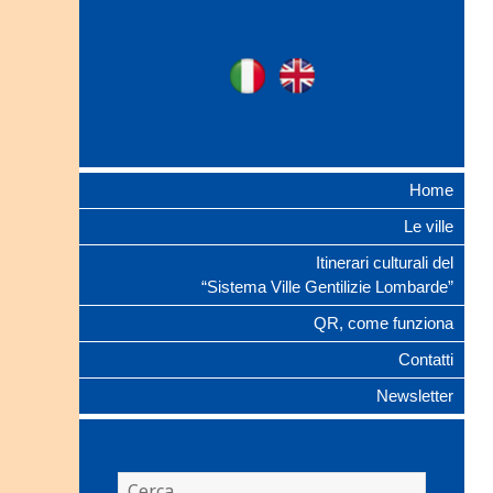
Ville Gentilizie
Ita
Eng
Lombarde
Home
Le ville
Itinerari culturali del
“Sistema Ville Gentilizie Lombarde”
QR, come funziona
Contatti
Newsletter
Ricerca