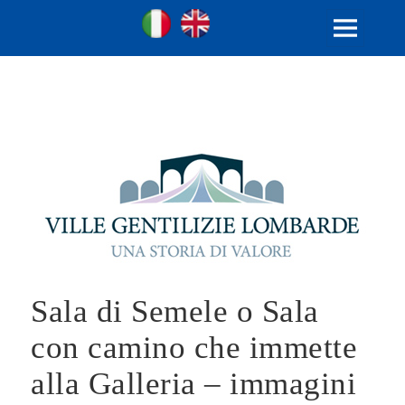
Ville Gentilizie Lombarde
Ita
Eng
MENU
E
WIDGET
Sala di Semele o Sala
con camino che immette
alla Galleria – immagini