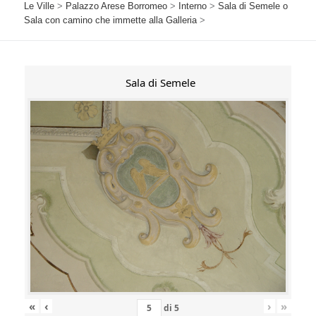
Le Ville
>
Palazzo Arese Borromeo
>
Interno
>
Sala di Semele o
Sala con camino che immette alla Galleria
>
Sala di Semele
«
‹
›
»
di
5