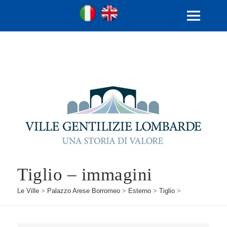
Ville Gentilizie Lombarde
Ita
Eng
MENU
E
WIDGET
Tiglio – immagini
Le Ville
>
Palazzo Arese Borromeo
>
Esterno
>
Tiglio
>