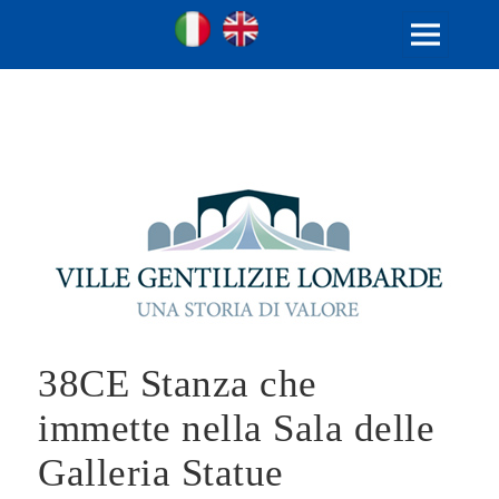
Ville Gentilizie Lombarde
Ita
Eng
MENU
E
WIDGET
38CE Stanza che
immette nella Sala delle
Galleria Statue