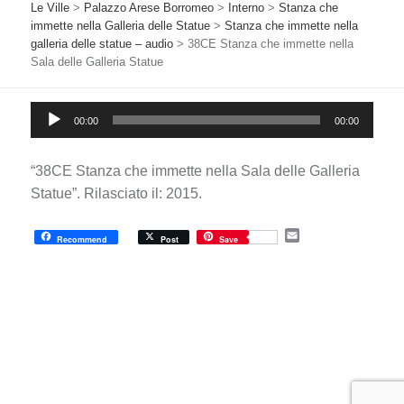
Le Ville
>
Palazzo Arese Borromeo
>
Interno
>
Stanza che
immette nella Galleria delle Statue
>
Stanza che immette nella
galleria delle statue – audio
>
38CE Stanza che immette nella
Sala delle Galleria Statue
Audio
00:00
00:00
Player
“38CE Stanza che immette nella Sala delle Galleria
Statue”. Rilasciato il: 2015.
E
Recommend
Post
Save
m
a
i
l