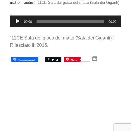
matto – audio
>
11CE Sala del gioco del matto (Sala dei Giganti)
Audio
00:00
00:00
Player
“11CE Sala del gioco del matto (Sala dei Giganti)”.
Rilasciato il: 2015.
E
Recommend
Post
Save
m
a
i
l