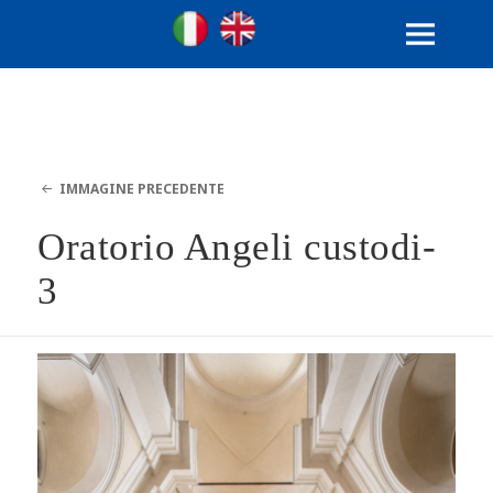
Ville Gentilizie Lombarde
Ita
Eng
MENU
E
WIDGET
IMMAGINE PRECEDENTE
Oratorio Angeli custodi-
3