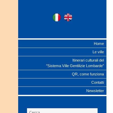
Ville Gentilizie
Ita
Eng
Lombarde
Home
Le ville
Itinerari culturali del
“Sistema Ville Gentilizie Lombarde”
QR, come funziona
Contatti
Newsletter
Ricerca