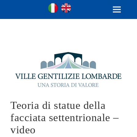
Ville Gentilizie Lombarde
Ita
Eng
MENU
AND
WIDGETS
Teoria di statue della
facciata settentrionale –
video