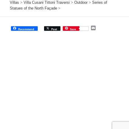
Villas
>
Villa Cusani Tittoni Traversi
>
Outdoor
>
Series of
Statues of the North Façade
>
E
Recommend
Post
Save
m
a
i
l