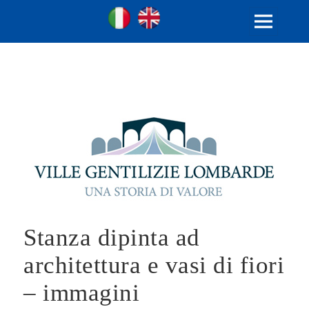
Ville Gentilizie Lombarde
Ita
Eng
MENU
AND
WIDGETS
Stanza dipinta ad
architettura e vasi di fiori
– immagini