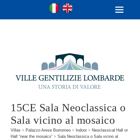
Ville Gentilizie Lombarde
Ita
Eng
MENU
AND
WIDGETS
15CE Sala Neoclassica o
Sala vicino al mosaico
Villas
>
Palazzo Arese Borromeo
>
Indoor
>
Neoclassical Hall or
Hall “near the mosaics”
>
Sala Neoclassica o Sala vicino al