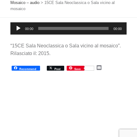
Mosaico – audio
>
15CE Sala Neoclassica o Sala vicino al
mosaico
Audio
00:00
00:00
Player
“15CE Sala Neoclassica o Sala vicino al mosaico”.
Rilasciato il: 2015.
E
Recommend
Post
Save
m
a
i
l