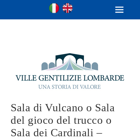
Ville Gentilizie Lombarde
Ita
Eng
MENU
AND
WIDGETS
Sala di Vulcano o Sala
del gioco del trucco o
Sala dei Cardinali –