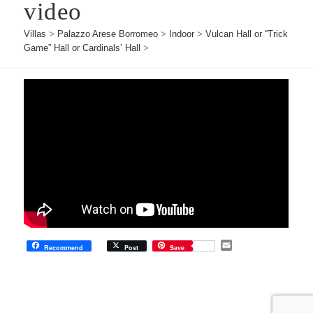
video
Villas
>
Palazzo Arese Borromeo
>
Indoor
>
Vulcan Hall or “Trick
Game” Hall or Cardinals’ Hall
>
E
Recommend
Post
Save
m
a
i
l