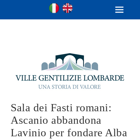
Ville Gentilizie Lombarde
Ita
Eng
MENU
AND
WIDGETS
Sala dei Fasti romani:
Ascanio abbandona
Lavinio per fondare Alba