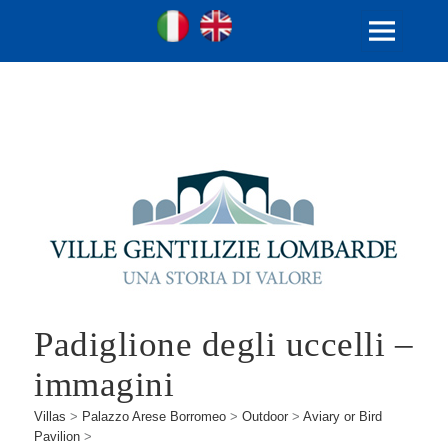
Ville Gentilizie Lombarde
Ita
Eng
MENU
AND
WIDGETS
Padiglione degli uccelli –
immagini
Villas
>
Palazzo Arese Borromeo
>
Outdoor
>
Aviary or Bird
Pavilion
>