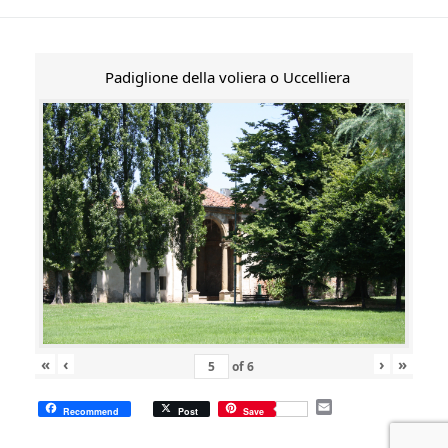
Padiglione della voliera o Uccelliera
«
‹
›
»
of
6
E
Recommend
Post
Save
m
a