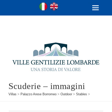
Ville Gentilizie Lombarde
Ita
Eng
MENU
AND
WIDGETS
Scuderie – immagini
Villas
>
Palazzo Arese Borromeo
>
Outdoor
>
Stables
>