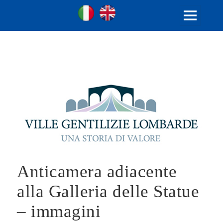
Ville Gentilizie Lombarde
Ita
Eng
MENU
AND
WIDGETS
Anticamera adiacente
alla Galleria delle Statue
– immagini